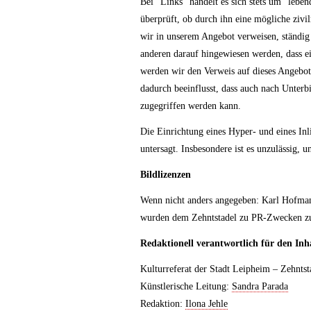
Bei "Links" handelt es sich stets um "leb
überprüft, ob durch ihn eine mögliche zivilr
wir in unserem Angebot verweisen, ständig 
anderen darauf hingewiesen werden, dass ein
werden wir den Verweis auf dieses Angebot
dadurch beeinflusst, dass auch nach Unter
zugegriffen werden kann.
Die Einrichtung eines Hyper- und eines In
untersagt. Insbesondere ist es unzulässig, 
Bildlizenzen
Wenn nicht anders angegeben: Karl Hofma
wurden dem Zehntstadel zu PR-Zwecken zur
Redaktionell verantwortlich für den Inha
Kulturreferat der Stadt Leipheim – Zehntst
Künstlerische Leitung:
Sandra Parada
Redaktion:
Ilona Jehle