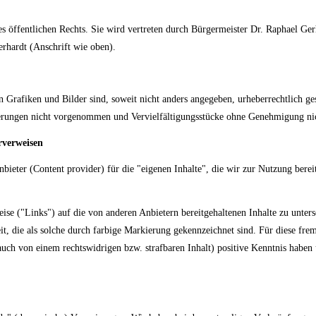
es öffentlichen Rechts. Sie wird vertreten durch Bürgermeister Dr. Raphael Ger
rhardt (Anschrift wie oben).
rafiken und Bilder sind, soweit nicht anders angegeben, urheberrechtlich gesc
erungen nicht vorgenommen und Vervielfältigungsstücke ohne Genehmigung nic
rverweisen
nbieter (Content provider) für die "eigenen Inhalte", die wir zur Nutzung bere
ise ("Links") auf die von anderen Anbietern bereitgehaltenen Inhalte zu unte
it, die als solche durch farbige Markierung gekennzeichnet sind. Für diese fre
auch von einem rechtswidrigen bzw. strafbaren Inhalt) positive Kenntnis habe