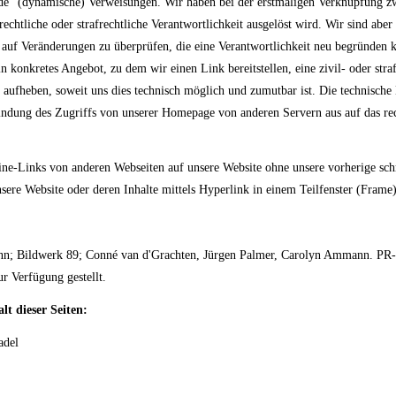
ende" (dynamische) Verweisungen. Wir haben bei der erstmaligen Verknüpfung z
echtliche oder strafrechtliche Verantwortlichkeit ausgelöst wird. Wir sind aber n
auf Veränderungen zu überprüfen, die eine Verantwortlichkeit neu begründen k
 konkretes Angebot, zu dem wir einen Link bereitstellen, eine zivil- oder straf
 aufheben, soweit uns dies technisch möglich und zumutbar ist. Die technische
bindung des Zugriffs von unserer Homepage von anderen Servern aus auf das re
line-Links von anderen Webseiten auf unsere Website ohne unsere vorherige sc
unsere Website oder deren Inhalte mittels Hyperlink in einem Teilfenster (Frame
nn; Bildwerk 89; Conné van d'Grachten, Jürgen Palmer, Carolyn Ammann. PR-
 Verfügung gestellt.
lt dieser Seiten:
adel